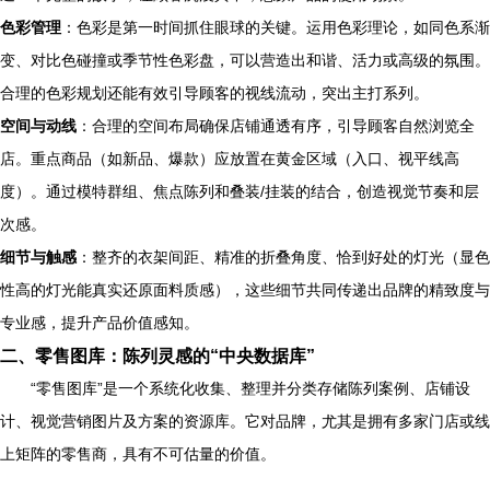
色彩管理
：色彩是第一时间抓住眼球的关键。运用色彩理论，如同色系渐
变、对比色碰撞或季节性色彩盘，可以营造出和谐、活力或高级的氛围。
合理的色彩规划还能有效引导顾客的视线流动，突出主打系列。
空间与动线
：合理的空间布局确保店铺通透有序，引导顾客自然浏览全
店。重点商品（如新品、爆款）应放置在黄金区域（入口、视平线高
度）。通过模特群组、焦点陈列和叠装/挂装的结合，创造视觉节奏和层
次感。
细节与触感
：整齐的衣架间距、精准的折叠角度、恰到好处的灯光（显色
性高的灯光能真实还原面料质感），这些细节共同传递出品牌的精致度与
专业感，提升产品价值感知。
二、零售图库：陈列灵感的“中央数据库”
“零售图库”是一个系统化收集、整理并分类存储陈列案例、店铺设
计、视觉营销图片及方案的资源库。它对品牌，尤其是拥有多家门店或线
上矩阵的零售商，具有不可估量的价值。