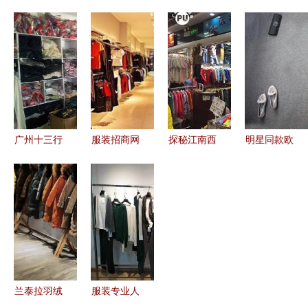
店 打造个
品质与设计
店成功指南
不想买衣服
性与实用并
的完美融合
从选对品牌
了 服装服
重的服饰零
——2024
到稳健经营
饰零售的困
售空间
新品解析与
的全面策略
境与契机
用户口碑
广州十三行
服装招商网
探秘江南西
明星同款欧
服装批发拿
助力服饰零
旁的服装批
美大牌女装
货全攻略
售创新升级
发市场 100
厂家直销，
轻松找到优
元竟能买5
品质与时尚
质货源
套衫，快去
兼得
薅羊毛！
兰泰拉羽绒
服装专业人