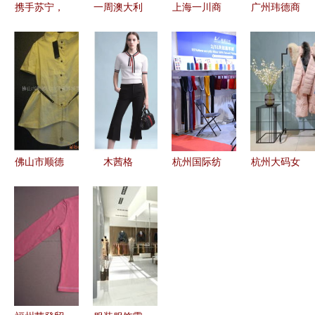
携手苏宁，
一周澳大利
上海一川商
广州玮德商
红豆品牌日
亚移民与财
贸服装加工
贸 精选宠
闪耀中国国
经动态 服
产品列表
物服装产品
际服装服饰
装服饰零售
一站式服装
列表，引领
博览会，共
市场呈现新
服饰零售解
宠物服饰零
绘零售新图
机遇
决方案
售新风尚
景
佛山市顺德
木茜格
杭州国际纺
杭州大码女
区均安镇韩
musig韩式
织服装供应
装批发与零
域亮点服装
时尚春装
链博览会
售指南 约
厂 专注品
揭秘品牌折
齐鲁成衣帮
布、薇儿等
质，引领时
扣女装货源
订单对接会
品牌折扣与
尚潮流
渠道与零售
引领产业协
尾货资源解
策略
同新风尚
析